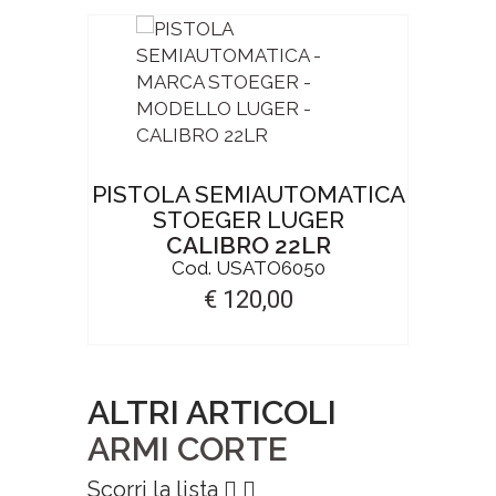
ATICA
PISTOLA SEMIAUTOMATICA
PIST
STOEGER LUGER
NING
CALIBRO 22LR
Cod. USATO6050
€ 120,00
ALTRI ARTICOLI
ARMI CORTE
Scorri la lista