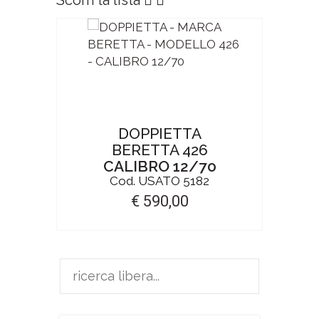
ATICA
DOPPIETTA
PIST
BERETTA 426
2 ACP
CALIBRO 12/70
CAL
Cod. USATO 5182
€ 590,00