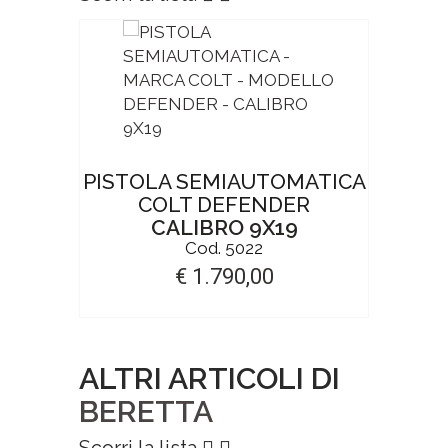
A
PISTOLA SEMIAUTOMATICA
PIST
 MOS
COLT DEFENDER
B
CALIBRO 9X19
CALIBR
Cod. 5022
€ 1.790,00
ALTRI ARTICOLI DI
BERETTA
Scorri la lista