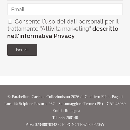
Consento l'uso dei dati personali per il
trattamento "Attività marketing"
descritto
nell'informativa Privacy
Iscriviti
©
Parabellum Caccia e Collezionismo
2026 di Gualtiero Fabio Pagani
Località Scipione Pastoria 267 - Salsomaggiore Terme (PR) - CAP 43039
- Emilia Romagna
Tel
335 268140
P.Iva
02348870342
C.F.
PGNGTR57T02F205Y