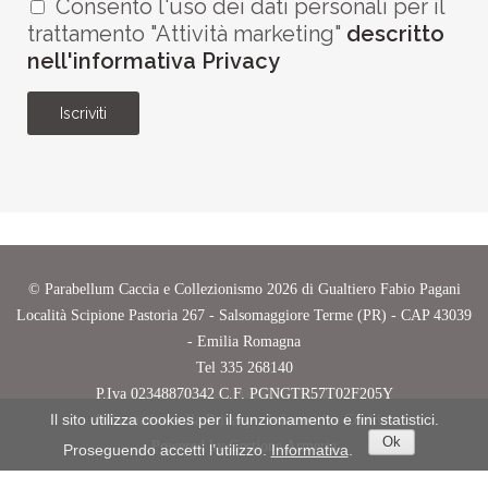
Consento l'uso dei dati personali per il
trattamento "Attività marketing"
descritto
nell'informativa Privacy
Iscriviti
©
Parabellum Caccia e Collezionismo
2026 di Gualtiero Fabio Pagani
Località Scipione Pastoria 267 - Salsomaggiore Terme (PR) - CAP 43039
- Emilia Romagna
Tel
335 268140
P.Iva
02348870342
C.F.
PGNGTR57T02F205Y
Il sito utilizza cookies per il funzionamento e fini statistici.
Informativa sulla Privacy
-
Informativa Cookies
Ok
Powered by
Gestione Armeria
Proseguendo accetti l’utilizzo.
Informativa
.