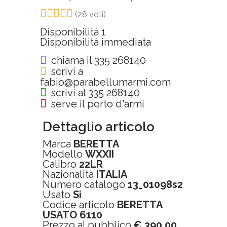
(28 voti)
Disponibilità
1
Disponibilità immediata
chiama il 335 268140
scrivi a
fabio@parabellumarmi.com
scrivi al 335 268140
serve il porto d'armi
Dettaglio articolo
Marca
BERETTA
Modello
WXXII
Calibro
22LR
Nazionalità
ITALIA
Numero catalogo
13_01098s2
Usato
Si
Codice articolo
BERETTA
USATO 6110
Prezzo al pubblico
€ 390,00