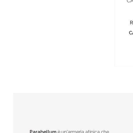
R
C
Parabellum
è un'armeria atipica che