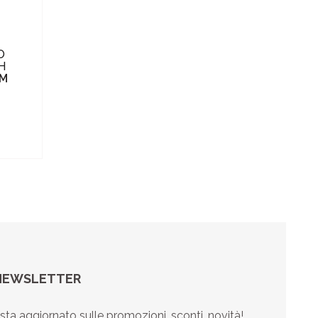
O
H
UM
NEWSLETTER
sta aggiornato sulle promozioni, sconti, novità!