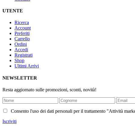
UTENTE
Ricerca
Account
Preferiti
Carrello
Ordini
Accedi
Registrati
Shop
Ultimi Arrivi
NEWSLETTER
Resta aggiornato sulle promozioni, sconti, novità!
Consento l'uso dei dati personali per il trattamento "Attività mar
Iscriviti
Località 