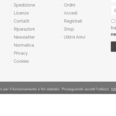
Spedizione
Ordini
Licenze
Accedi
Contatti
Registrati
tr
Riparazioni
Shop
ne
Newsletter
Ultimi Arrivi
Normativa
Privacy
Cookies
ies per il funzionamento e fini statistici. Proseguendo accetti l’utilizzo.
In
©
Parabellum Caccia e Collezionismo
2026 di Gualtiero Fabio Pagani
tà Scipione Pastoria 267 - Salsomaggiore Terme (PR) - CAP 43039 - Emilia 
Tel
335 268140