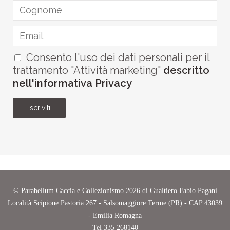
Consento l'uso dei dati personali per il
trattamento "Attività marketing"
descritto
nell'informativa Privacy
Iscriviti
©
Parabellum Caccia e Collezionismo
2026 di Gualtiero Fabio Pagani
Località Scipione Pastoria 267 - Salsomaggiore Terme (PR) - CAP 43039
- Emilia Romagna
Tel
335 268140