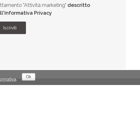
attamento "Attività marketing"
descritto
ll'informativa Privacy
Iscriviti
Ok
formativa
.
Romagna