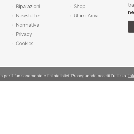
tr
Riparazioni
Shop
ne
Newsletter
Ultimi Arrivi
Normativa
Privacy
Cookies
ies per il funzionamento e fini statistici. Proseguendo accetti l’utilizzo.
In
©
Parabellum Caccia e Collezionismo
2026 di Gualtiero Fabio Pagani
tà Scipione Pastoria 267 - Salsomaggiore Terme (PR) - CAP 43039 - Emilia 
Tel
335 268140
P.Iva
02348870342
C.F.
PGNGTR57T02F205Y
Informativa sulla Privacy
-
Informativa Cookies
Powered by
Gestione Armeria