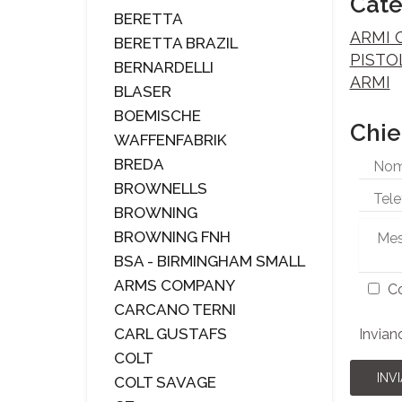
Cate
BERETTA
ARMI 
BERETTA BRAZIL
PISTO
BERNARDELLI
ARMI
BLASER
BOEMISCHE
Chie
WAFFENFABRIK
BREDA
BROWNELLS
BROWNING
BROWNING FNH
BSA - BIRMINGHAM SMALL
ARMS COMPANY
Co
CARCANO TERNI
CARL GUSTAFS
Invian
COLT
INVI
COLT SAVAGE