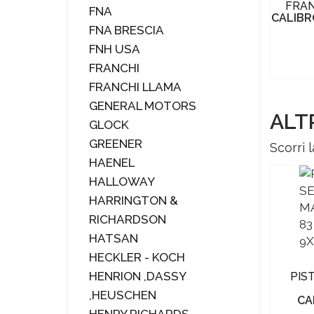
M
ARSENALI MILITARI CINESI TYPE 54
FRAN
FNA
9X17
CALIBRO 7,62 TOKAREV
CALIBR
0
FNA BRESCIA
Cod. USATO 6186
€ 330,00
FNH USA
FRANCHI
FRANCHI LLAMA
GENERAL MOTORS
ALT
GLOCK
GREENER
Scorri l
HAENEL
HALLOWAY
HARRINGTON &
RICHARDSON
HATSAN
HECKLER - KOCH
HENRION ,DASSY
A
PISTOLA SPORTIVA
PIS
ERFURT P08
,HEUSCHEN
CALIBRO 9X19
CA
2
Cod. 5473