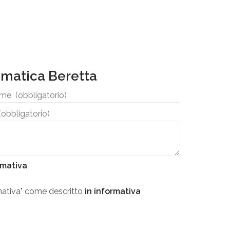
omatica Beretta
rmativa
ormativa" come descritto
in informativa