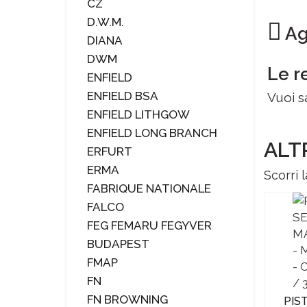
CZ
D.W.M.
Agg
DIANA
DWM
Le r
ENFIELD
ENFIELD BSA
Vuoi s
ENFIELD LITHGOW
ENFIELD LONG BRANCH
ALT
ERFURT
ERMA
Scorri l
FABRIQUE NATIONALE
FALCO
FEG FEMARU FEGYVER
BUDAPEST
FMAP
FN
FN BROWNING
TICA
PISTOLA SEMIAUTOMATICA
PIS