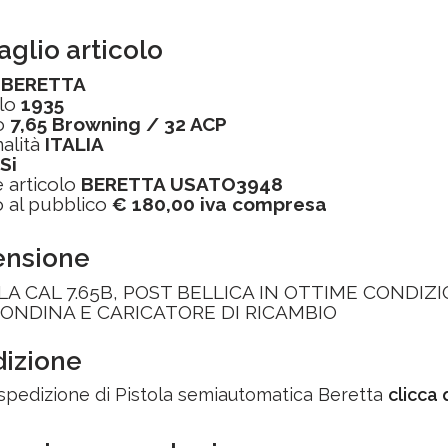
aglio articolo
a
BERETTA
lo
1935
o
7,65 Browning / 32 ACP
alità
ITALIA
Si
 articolo
BERETTA USATO3948
 al pubblico
€ 180,00 iva compresa
ensione
LA CAL 7.65B, POST BELLICA IN OTTIME CONDIZ
ONDINA E CARICATORE DI RICAMBIO
izione
 spedizione di Pistola semiautomatica Beretta
clicca 