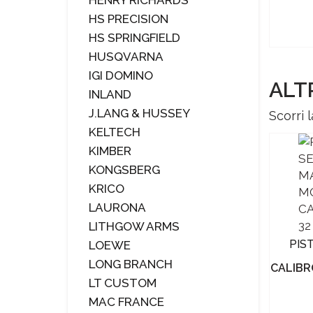
HENRY RICHARDS
€ 2.950,00
HS PRECISION
HS SPRINGFIELD
HUSQVARNA
IGI DOMINO
ALTR
INLAND
J.LANG & HUSSEY
Scorri l
KELTECH
KIMBER
KONGSBERG
KRICO
LAURONA
LITHGOW ARMS
PISTOLA SEMIAUTOMATICA
PIS
LOEWE
ON S
BERETTA 1951 PS
LONG BRANCH
UM
CALIBRO 9X19
CALIBR
Cod. 5865
LT CUSTOM
€ 630,00
MAC FRANCE