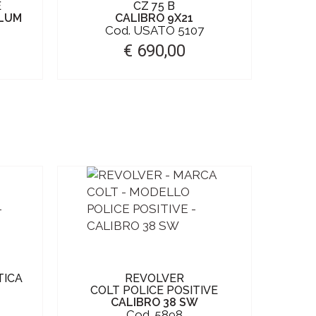
E
CZ 75 B
LLUM
CALIBRO 9X21
Cod. USATO 5107
€ 690,00
TICA
REVOLVER
PIST
COLT POLICE POSITIVE
CALIBRO 38 SW
Cod. 5898