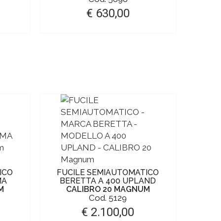
€ 630,00
ICO
FUCILE SEMIAUTOMATICO
MA
BERETTA A 400 UPLAND
BERETTA
M
CALIBRO 20 MAGNUM
CALI
Cod. 5129
€ 2.100,00