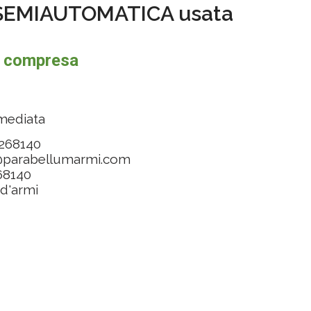
SEMIAUTOMATICA usata
A compresa
mmediata
 268140
@parabellumarmi.com
268140
 d'armi