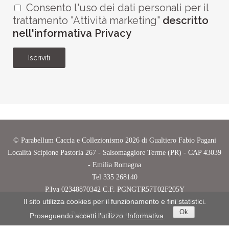
Consento l'uso dei dati personali per il
trattamento "Attività marketing"
descritto
nell'informativa Privacy
Iscriviti
©
Parabellum Caccia e Collezionismo
2026 di Gualtiero Fabio Pagani
Località Scipione Pastoria 267 - Salsomaggiore Terme (PR) - CAP 43039
- Emilia Romagna
Tel
335 268140
P.Iva
02348870342
C.F.
PGNGTR57T02F205Y
Il sito utilizza cookies per il funzionamento e fini statistici.
Informativa sulla Privacy
-
Informativa Cookies
Ok
Powered by
Gestione Armeria
Proseguendo accetti l’utilizzo.
Informativa
.